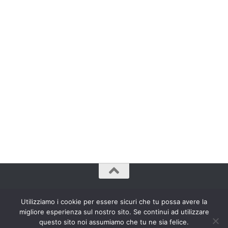
www.bradipozoppo.com© 2009 - 2023. Tutti Diritti Riservati.
Utilizziamo i cookie per essere sicuri che tu possa avere la
migliore esperienza sul nostro sito. Se continui ad utilizzare
questo sito noi assumiamo che tu ne sia felice.