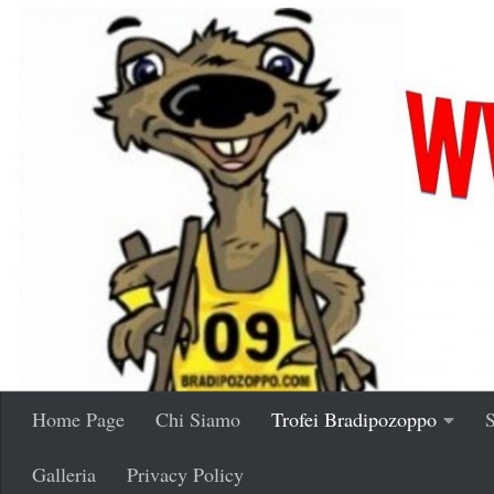
Salta al contenuto
Home Page
Chi Siamo
Trofei Bradipozoppo
S
Galleria
Privacy Policy