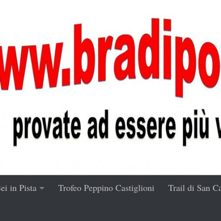
ei in Pista
Trofeo Peppino Castiglioni
Trail di San C