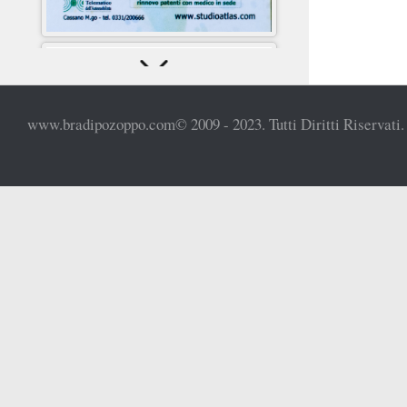
www.bradipozoppo.com© 2009 - 2023. Tutti Diritti Riservati.