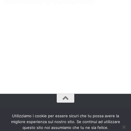
www.bradipozoppo.com© 2009 - 2023. Tutti Diritti Riservati.
Utilizziamo i cookie per essere sicuri che tu possa avere la
migliore esperienza sul nostro sito. Se continui ad utilizzare
questo sito noi assumiamo che tu ne sia felice.