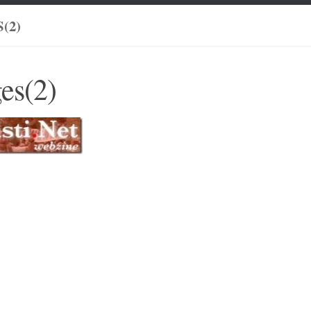
(2)
es(2)