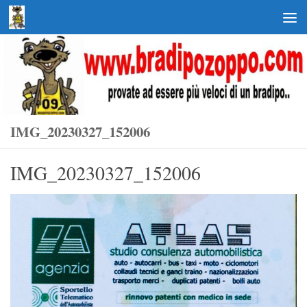
Salta al contenuto
IMG_20230327_152006
IMG_20230327_152006