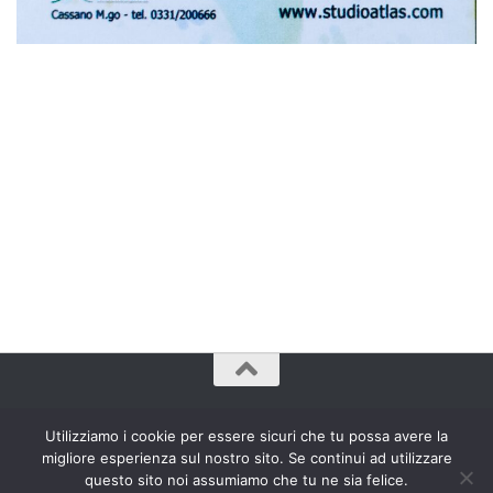
www.bradipozoppo.com© 2009 - 2023. Tutti Diritti Riservati.
Utilizziamo i cookie per essere sicuri che tu possa avere la
migliore esperienza sul nostro sito. Se continui ad utilizzare
questo sito noi assumiamo che tu ne sia felice.