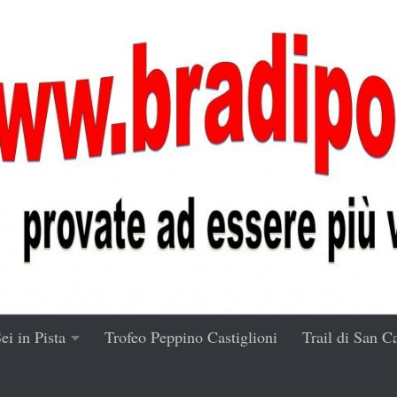
ei in Pista
Trofeo Peppino Castiglioni
Trail di San C