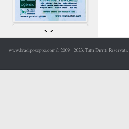
www.bradipozoppo.com© 2009 - 2023. Tutti Diritti Riservati.