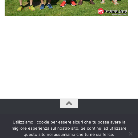
www.bradipozoppo.com© 2009 - 2023. Tutti Diritti Riservati.
Utilizziamo i cookie per essere sicuri che tu possa avere la
migliore esperienza sul nostro sito. Se continui ad utilizzare
questo sito noi assumiamo che tu ne sia felice.