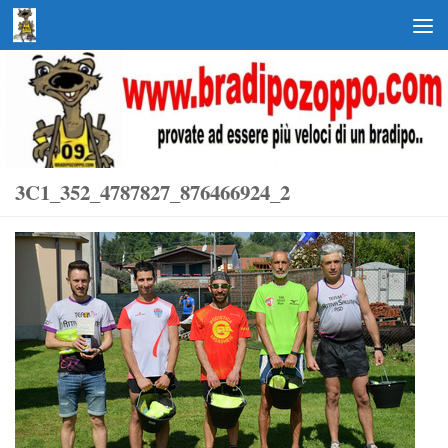
Salta al contenuto
3C1_352_4787827_876466924_2