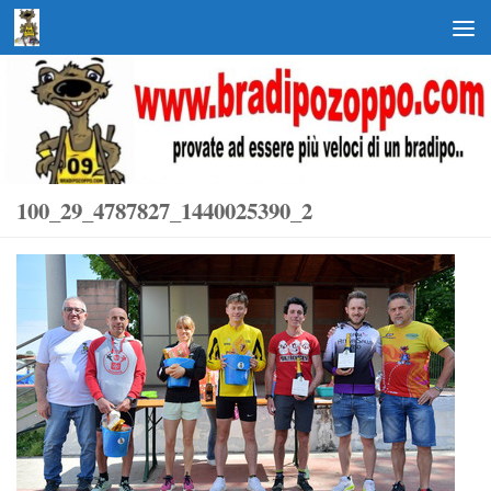
Salta al contenuto
100_29_4787827_1440025390_2