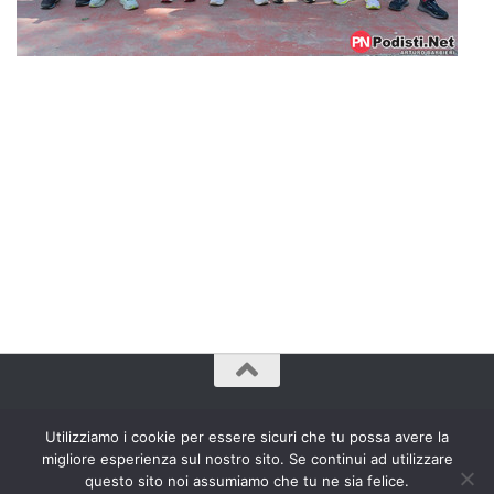
www.bradipozoppo.com© 2009 - 2023. Tutti Diritti Riservati.
Utilizziamo i cookie per essere sicuri che tu possa avere la
migliore esperienza sul nostro sito. Se continui ad utilizzare
questo sito noi assumiamo che tu ne sia felice.